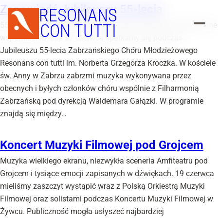
Zapowiedź Jubileuszu 55-lecia
RESONANS
55 lat historii. Tysiące koncertów. Setki chórzystów. Niezliczone
CON TUTTI
wspomnienia. Już 27 czerwca spotkamy się podczas
Jubileuszu 55-lecia Zabrzańskiego Chóru Młodzieżowego
Resonans con tutti im. Norberta Grzegorza Kroczka. W kościele
św. Anny w Zabrzu zabrzmi muzyka wykonywana przez
obecnych i byłych członków chóru wspólnie z Filharmonią
Zabrzańską pod dyrekcją Waldemara Gałązki. W programie
znajdą się między…
Koncert Muzyki Filmowej pod Grojcem
Muzyka wielkiego ekranu, niezwykła sceneria Amfiteatru pod
Grojcem i tysiące emocji zapisanych w dźwiękach. 19 czerwca
mieliśmy zaszczyt wystąpić wraz z Polską Orkiestrą Muzyki
Filmowej oraz solistami podczas Koncertu Muzyki Filmowej w
Żywcu. Publiczność mogła usłyszeć najbardziej