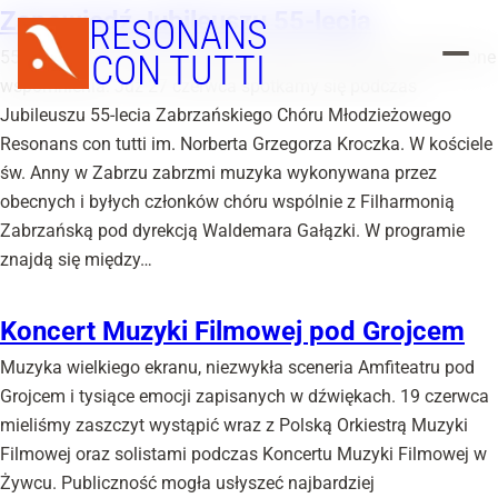
Zapowiedź Jubileuszu 55-lecia
RESONANS
55 lat historii. Tysiące koncertów. Setki chórzystów. Niezliczone
CON TUTTI
wspomnienia. Już 27 czerwca spotkamy się podczas
Jubileuszu 55-lecia Zabrzańskiego Chóru Młodzieżowego
Resonans con tutti im. Norberta Grzegorza Kroczka. W kościele
św. Anny w Zabrzu zabrzmi muzyka wykonywana przez
obecnych i byłych członków chóru wspólnie z Filharmonią
Zabrzańską pod dyrekcją Waldemara Gałązki. W programie
znajdą się między…
Koncert Muzyki Filmowej pod Grojcem
Muzyka wielkiego ekranu, niezwykła sceneria Amfiteatru pod
Grojcem i tysiące emocji zapisanych w dźwiękach. 19 czerwca
mieliśmy zaszczyt wystąpić wraz z Polską Orkiestrą Muzyki
Filmowej oraz solistami podczas Koncertu Muzyki Filmowej w
Żywcu. Publiczność mogła usłyszeć najbardziej